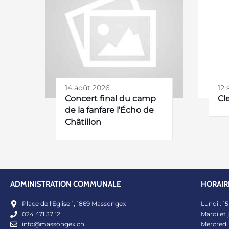
14 août 2026
12
Concert final du camp
Cl
de la fanfare l’Écho de
Châtillon
ADMINISTRATION COMMUNALE
HORAIR
Place de l'Eglise 1, 1869 Massongex​
Lundi : 1
024 471 37 12
Mardi et 
info@massongex.ch
Mercredi 