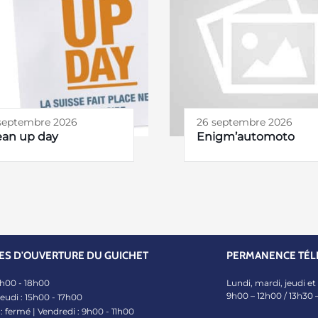
 septembre 2026
26 septembre 2026
ean up day
Enigm’automoto
ES D'OUVERTURE DU GUICHET
PERMANENCE TÉL
5h00 - 18h00
Lundi, mardi, jeudi et
9h00 – 12h00 / 13h30 
jeudi : 15h00 - 17h00
: fermé | Vendredi : 9h00 - 11h00