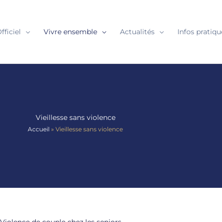
fficiel
Vivre ensemble
Actualités
Infos pratiqu
Vieillesse sans violence
Accueil
»
Vieillesse sans violence