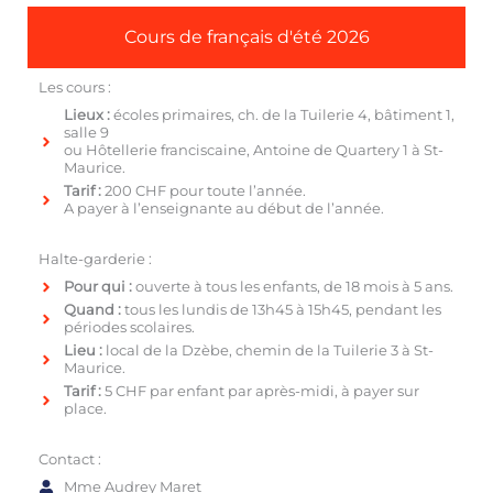
Cours de français d'été 2026
Les cours :
Lieux :
écoles primaires, ch. de la Tuilerie 4, bâtiment 1,
salle 9
ou Hôtellerie franciscaine, Antoine de Quartery 1 à St-
Maurice.
Tarif :
200 CHF pour toute l’année.
A payer à l’enseignante au début de l’année.
Halte-garderie :
Pour qui :
ouverte à tous les enfants, de 18 mois à 5 ans.
Quand :
tous les lundis de 13h45 à 15h45, pendant les
périodes scolaires.
Lieu :
local de la Dzèbe, chemin de la Tuilerie 3 à St-
Maurice.
Tarif :
5 CHF par enfant par après-midi, à payer sur
place.
Contact :
Mme Audrey Maret