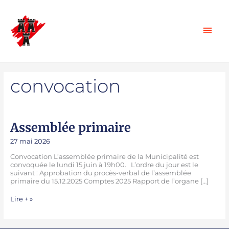
Aller
au
Men
contenu
prin
convocation
Assemblée
Assemblée primaire
primaire
27 mai 2026
Convocation L’assemblée primaire de la Municipalité est
convoquée le lundi 15 juin à 19h00. L’ordre du jour est le
suivant : Approbation du procès-verbal de l’assemblée
primaire du 15.12.2025 Comptes 2025 Rapport de l’organe […]
Lire + »