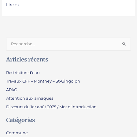
Lire + »
R
e
Articles récents
c
h
Restriction d’eau
e
Travaux CFF – Monthey – St-Gingolph
r
APAC
c
Attention aux arnaques
h
e
Discours du 1er août 2025 / Mot d’introduction
r
Catégories
:
Commune