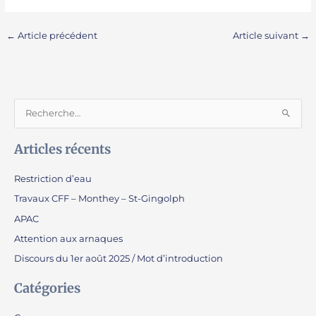
←
Article précédent
Article suivant
→
R
e
Articles récents
c
h
Restriction d’eau
e
Travaux CFF – Monthey – St-Gingolph
r
APAC
c
Attention aux arnaques
h
e
Discours du 1er août 2025 / Mot d’introduction
r
Catégories
: