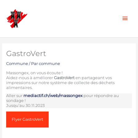
Aller
au
Men
contenu
prin
GastroVert
Commune
/ Par
commune
Massongex, on vous écoute !
Aidez-nous à améliorer
GastroVert
en partageant vos
impressions sur notre système de collecte des déchets
alimentaires.
Aller sur
mediactif.ch/web/massongex
pour répondre au
sondage !
Jusqu’au 30.11.2023
Flyer GastroVert